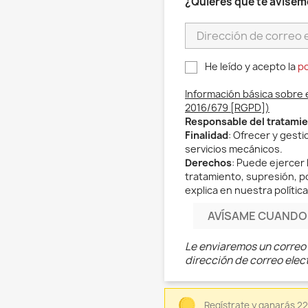
¿Quieres que te avisem
He leído y acepto la
po
Información básica sobre 
2016/679 [RGPD])
Responsable del tratami
Finalidad
: Ofrecer y gest
servicios mecánicos.
Derechos
: Puede ejercer 
tratamiento, supresión, po
explica en nuestra política
AVÍSAME CUANDO 
Le enviaremos un correo 
dirección de correo elec
Regístrate y ganarás 2