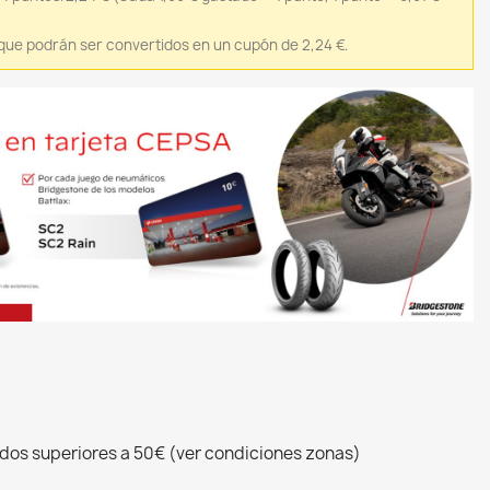
 que podrán ser convertidos en un cupón de 2,24 €.
idos superiores a 50€ (ver condiciones zonas)