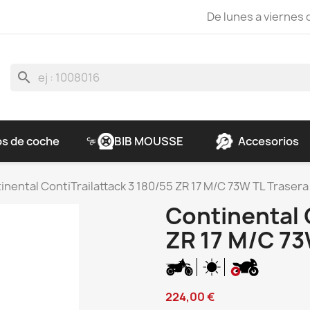
De lunes a viernes d
search
s de coche
BIB MOUSSE
Accesorios
inental ContiTrailattack 3 180/55 ZR 17 M/C 73W TL Trasera
Continental 
ZR 17 M/C 73
224,00 €