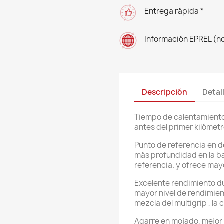
Entrega rápida *
Información EPREL (n
Descripción
Detal
Tiempo de calentamiento
antes del primer kilómet
Punto de referencia en 
más profundidad en la 
referencia. y ofrece may
Excelente rendimiento du
mayor nivel de rendimien
mezcla del multigrip , la
Agarre en mojado, mejor