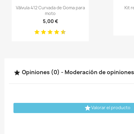
Vista rápida

Válvula 412 Curvada de Goma para
Kit 
moto
5,00 €
Opiniones (0) - Moderación de opinione


Valorar el producto