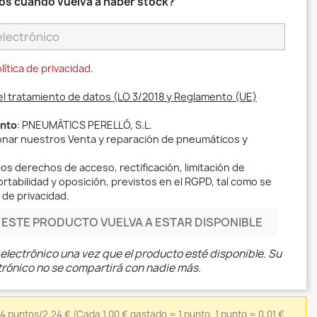
os cuando vuelva a haber stock?
lítica de privacidad
.
el tratamiento de datos (LO 3/2018 y Reglamento (UE)
ento
: PNEUMÀTICS PERELLÓ, S.L.
ionar nuestros Venta y reparación de pneumáticos y
los derechos de acceso, rectificación, limitación de
rtabilidad y oposición, previstos en el RGPD, tal como se
 de privacidad.
ESTE PRODUCTO VUELVA A ESTAR DISPONIBLE
electrónico una vez que el producto esté disponible. Su
trónico no se compartirá con nadie más.
24 puntos/2,24 €
(Cada 1,00 € gastado = 1 punto, 1 punto = 0,01 €