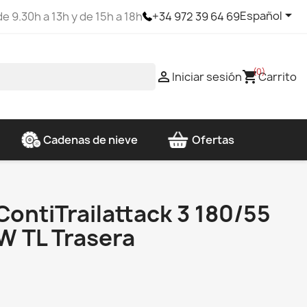

Español
e 9.30h a 13h y de 15h a 18h
+34 972 39 64 69
(0)

shopping_cart
Iniciar sesión
Carrito
Cadenas de nieve
Ofertas
ContiTrailattack 3 180/55
W TL Trasera