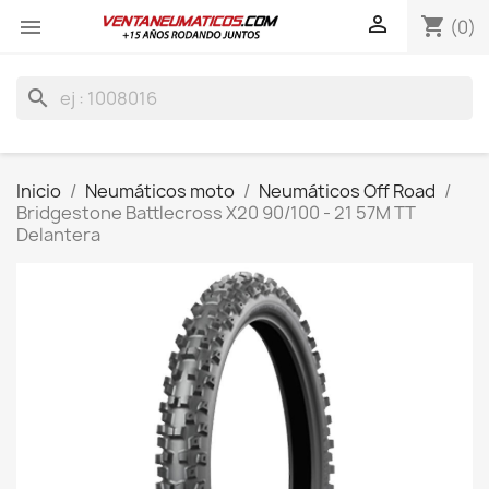

shopping_cart

(0)
search
Inicio
Neumáticos moto
Neumáticos Off Road
Bridgestone Battlecross X20 90/100 - 21 57M TT
Delantera