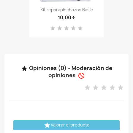
Kit reparapinchazos Basic
10,00 €
Opiniones (0) - Moderación de

opiniones


Valorar el producto