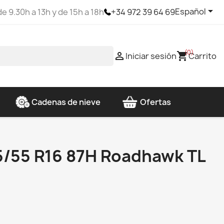

Español
e 9.30h a 13h y de 15h a 18h
+34 972 39 64 69
(0)

shopping_cart
Iniciar sesión
Carrito
Cadenas de nieve
Ofertas
5/55 R16 87H Roadhawk TL