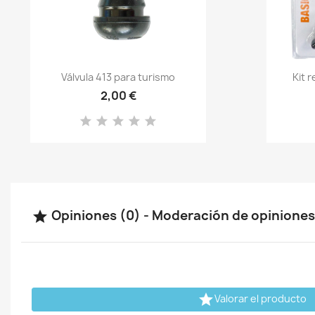
Vista rápida

Válvula 413 para turismo
Kit 
2,00 €
Opiniones (0) - Moderación de opinione


Valorar el producto