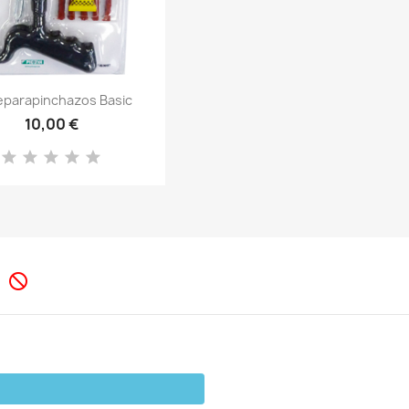
Vista rápida

reparapinchazos Basic
10,00 €
s
