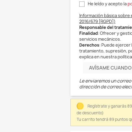
He leído y acepto la
po
Información básica sobre 
2016/679 [RGPD])
Responsable del tratami
Finalidad
: Ofrecer y gest
servicios mecánicos.
Derechos
: Puede ejercer 
tratamiento, supresión, po
explica en nuestra política
AVÍSAME CUANDO 
Le enviaremos un correo 
dirección de correo elec
Regístrate y ganarás 8
de descuento)
Tu carrito tendrá 89 puntos q