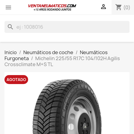

shopping_cart

(0)
search
Inicio
Neumáticos de coche
Neumáticos
Furgoneta
Michelin 225/55 R17C 104/102H Agilis
Crossclimate M+S TL
AGOTADO