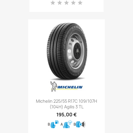
Michelin 225/55 R17C 109/107H
(104H) Agilis 3 TL
195,00 €
B
A
B