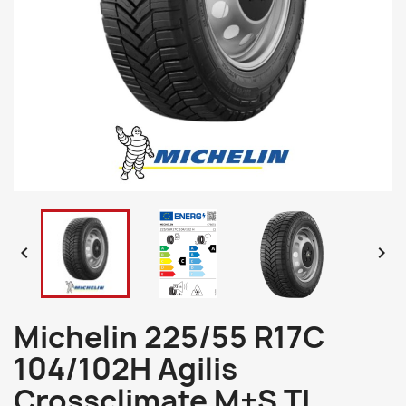


Michelin 225/55 R17C
104/102H Agilis
Crossclimate M+S TL