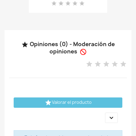
Opiniones (0) - Moderación de

opiniones


Valorar el producto
