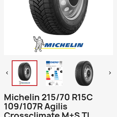


Michelin 215/70 R15C
109/107R Agilis
Crossclimate M+S TL