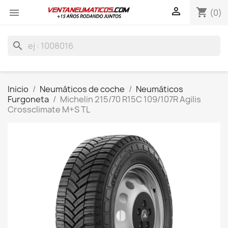

shopping_cart

(0)
search
Inicio
Neumáticos de coche
Neumáticos
Furgoneta
Michelin 215/70 R15C 109/107R Agilis
Crossclimate M+S TL