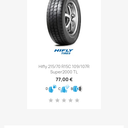
Hifly 215/70 R15C 109/107R
Super2000 TL
77,00 €
D
C
B